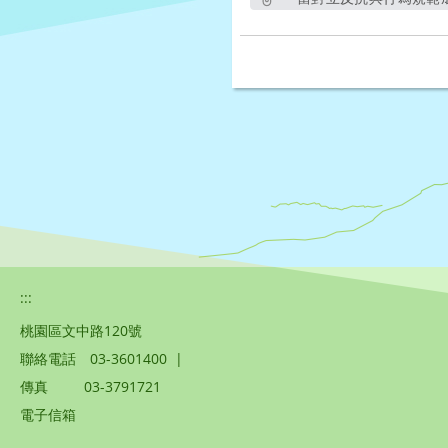
:::
桃園區文中路120號
聯絡電話
03-3601400
|
傳真
03-3791721
電子信箱