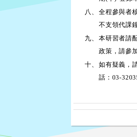
八、
全程參與者
不支領代課鐘
九、
本研習者請
政策，請參
十、
如有疑義，
話：03-320