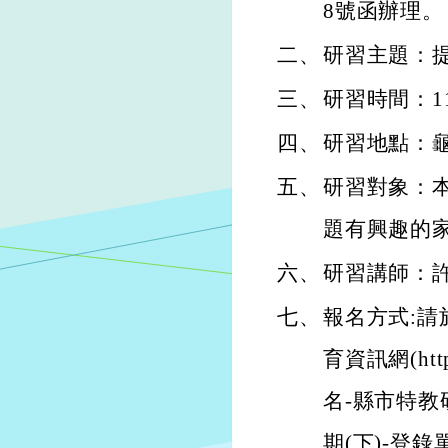
8號函辦理。
二、
研習主題：
三、
研習時間：11
四、
研習地點：
五、
研習對象：
題有興趣的
六、
研習講師：
七、
報名方式:請
育資訊網(https
名-縣市特教研
期(下)-登