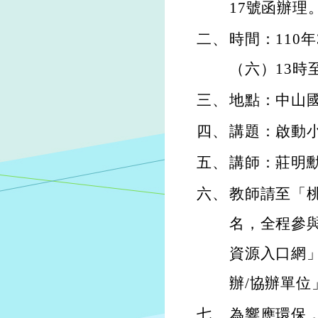
17號函辦理
二、
時間：110年
（六）13時至
三、
地點：中山
四、
講題：啟動
五、
講師：莊明
六、
教師請至「
名，全程參
資源入口網
辦/協辦單
七、
為響應環保