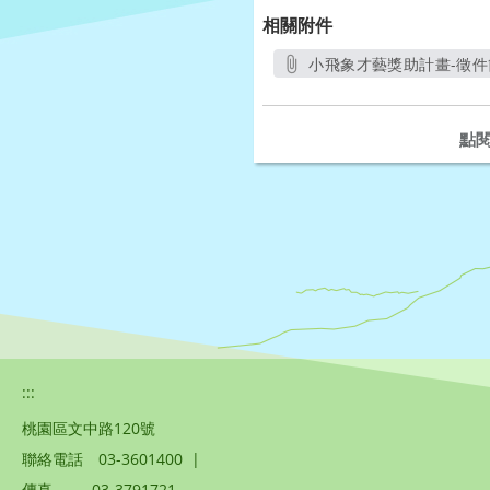
相關附件
小飛象才藝獎助計畫-徵件簡
另開新
點
:::
桃園區文中路120號
聯絡電話
03-3601400
|
傳真
03-3791721