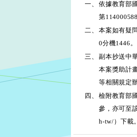
一、
依據教育部國
第1140005
二、
本案如有疑問
0分機1446。
三、
副本抄送中
本案獎助計
等相關規定
四、
檢附教育部
參，亦可至該基金會
h-tw/）下載