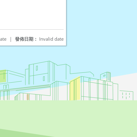
ate
|
發佈日期：
Invalid date