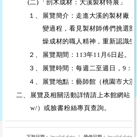
(二)
「剖木成材：大溪製材特展」
１、
展覽簡介：走進大溪的製材廠，
變過程，看見製材師傅們挑選剖
燥成材的職人精神，重新認識生
２、
展覽期間：113年11月6日起。
３、
展覽時間：每週二至週日，9：30
４、
展覽地點：藝師館（桃園市大溪
二、
展覽及相關活動詳情請上本館網站（https:/
w/）或臉書粉絲專頁查詢。
下架日期：
Invalid date
|
發佈日期：
Invalid date