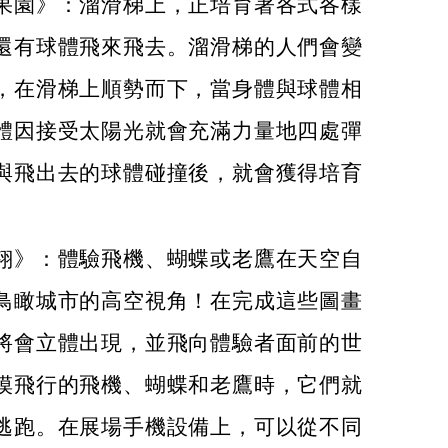
果園》：溜滑梯上，正培育著各式各樣
還有球體飛來飛去。溜滑梯的人們會變
，在滑梯上順勢而下，當身體與球體相
體因接受太陽光就會充滿力量地四處彈
與飛出去的球體碰撞後，就會獲得培育
翔》：體驗飛機、蝴蝶或老鷹在天空自
鳥瞰城市的高空視角！在完成這些圖畫
將會立體出現，並飛向體驗者面前的世
摸飛行的飛機、蝴蝶和老鷹時，它們就
逃跑。在展場手機設備上，可以從不同