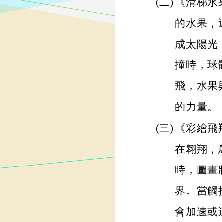
(二)
《滑梯水
的水果，
成太陽光
撞時，球
飛，水果
的力量。
(三)
《彩繪飛
在翱翔，
時，圖畫
界。當觸
會加速或