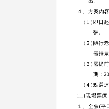
出。
４、
方案內
(１)
即日起
張。
(２)
隨行老
需持
(３)
需提
期：20
(４)
點選連結填
(二)
現場票價
１、
全票(平日