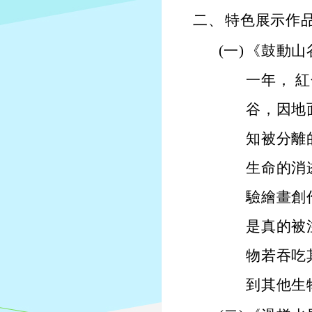
二、
特色展示作
(一)
《鼓動山
一年， 
谷，因地
知被分離
生命的消
驗繪畫創
是真的被
物若吞吃
到其他生