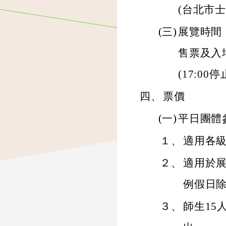
(台北市士
(三)
展覽時間：非
售票及入場)
(17:0
四、
票價
(一)
平日團體
１、
適用各
２、
適用於展
例假日除
３、
師生15