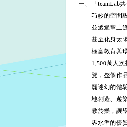
一、
「teamL
巧妙的空間
並透過掌上
甚至化身太
極富教育與
1,500萬
覽，整個作
麗迷幻的體
地創造、遊
教於樂，讓
界水準的優