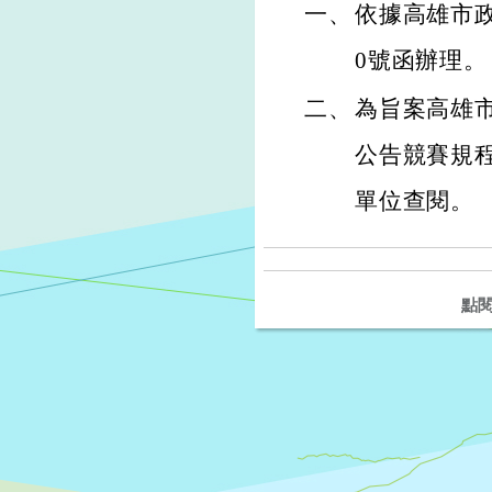
一、
依據高雄市政府
0號函辦理。
二、
為旨案高雄市
公告競賽規程（ht
單位查閱。
點