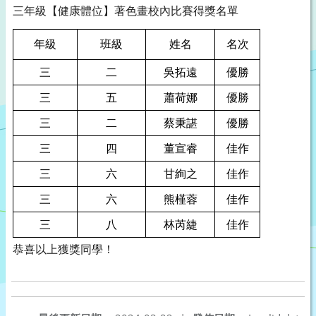
三年級【健康體位】著色畫校內比賽得獎名單
年級
班級
姓名
名次
三
二
吳拓遠
優勝
三
五
蕭荷娜
優勝
三
二
蔡秉諶
優勝
三
四
董宣睿
佳作
三
六
甘絢之
佳作
三
六
熊槿蓉
佳作
三
八
林芮緁
佳作
恭喜以上獲獎同學！