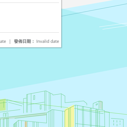
ate
|
發佈日期：
Invalid date