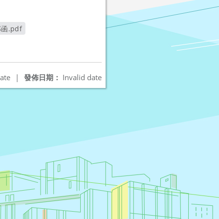
.pdf
ate
|
發佈日期：
Invalid date