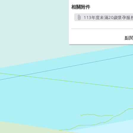
相關附件
113年度未滿20歲懷孕服
另
點