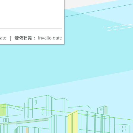
ate
|
發佈日期：
Invalid date