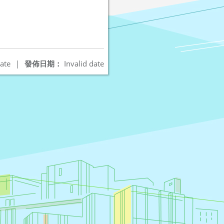
ate
|
發佈日期：
Invalid date