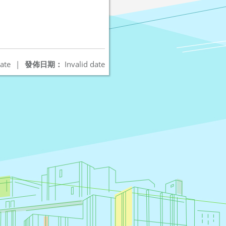
ate
|
發佈日期：
Invalid date