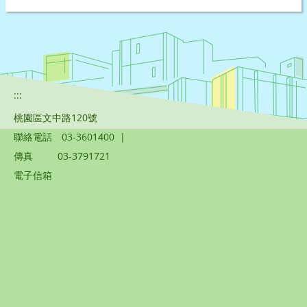
:::
桃園區文中路120號
聯絡電話
03-3601400
|
傳真
03-3791721
電子信箱