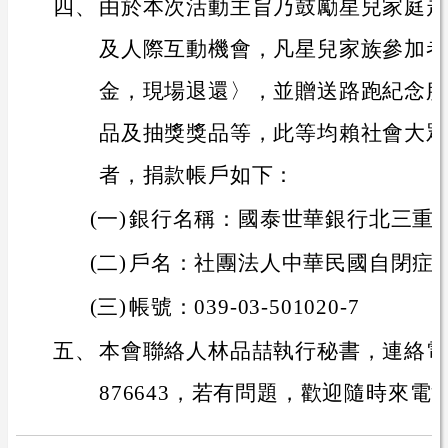
四、
由於本次活動主旨乃鼓勵星兒家庭走
及人際互動機會，凡星兒家族參加者
金，現場退還〉，並贈送路跑紀念服
品及抽獎獎品等，此等均賴社會大眾
者，捐款帳戶如下：
(一)
銀行名稱：國泰世華銀行北三重
(二)
戶名：社團法人中華民國自閉症
(三)
帳號：039-03-501020-7
五、
本會聯絡人林品喆執行秘書，連絡電話092
876643，若有問題，歡迎隨時來電