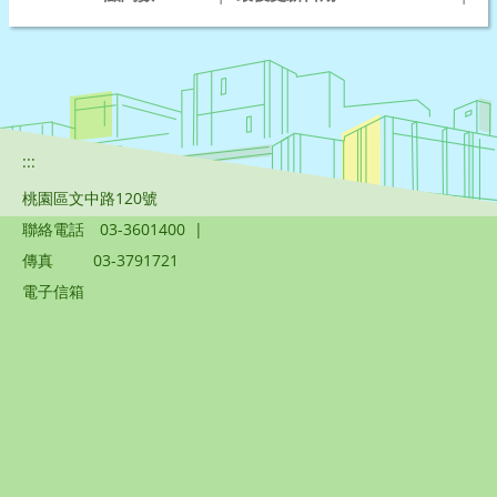
:::
桃園區文中路120號
聯絡電話
03-3601400
|
傳真
03-3791721
電子信箱