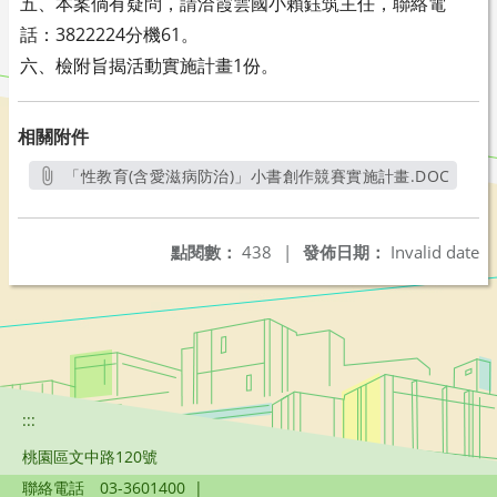
五、本案倘有疑問，請洽霞雲國小賴鈺筑主任，聯絡電
話：
3822224分機61。
六、檢附旨揭活動實施計畫1份。
相關附件
「性教育(含愛滋病防治)」小書創作競賽實施計畫.DOC
另開新視窗
點閱數：
438
|
發佈日期：
Invalid date
:::
桃園區文中路120號
聯絡電話
03-3601400
|