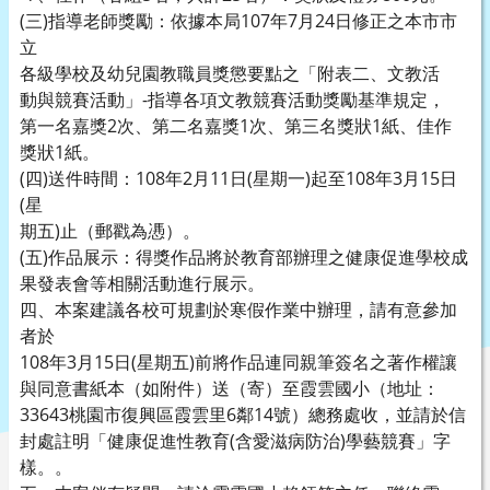
(三)指導老師獎勵：依據本局107年7月24日修正之本市市
立
各級學校及幼兒園教職員獎懲要點之「附表二、文教活
動與競賽活動」-指導各項文教競賽活動獎勵基準規定，
第一名嘉獎2次、第二名嘉獎1次、第三名獎狀1紙、佳作
獎狀1紙。
(四)送件時間：108年2月11日(星期一)起至108年3月15日
(星
期五)止（郵戳為慿）。
(五)作品展示：得獎作品將於教育部辦理之健康促進學校成
果發表會等相關活動進行展示。
四、本案建議各校可規劃於寒假作業中辦理，請有意參加
者於
108年3月15日(星期五)前將作品連同親筆簽名之著作權讓
與同意書紙本（如附件）送（寄）至霞雲國小（地址：
33643桃園市復興區霞雲里6鄰14號）總務處收，並請於信
封處註明「健康促進性教育(含愛滋病防治)學藝競賽」字
樣。。