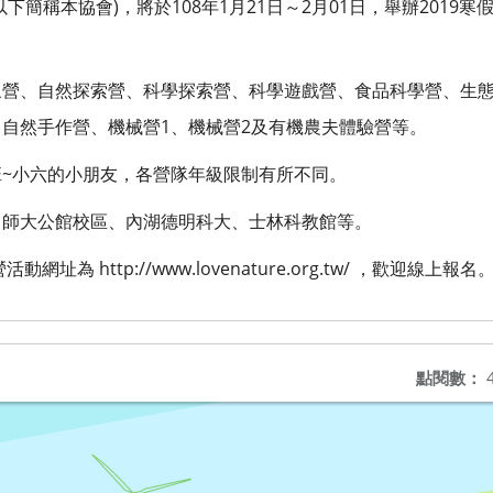
)
108
年
1
21
2
01
2019
以下簡稱本協會
，將於
月
日～
月
日，舉辦
寒
象營、自然探索營、科學探索營、科學遊戲營、食品科學營、生
1
2
、自然手作營、機械營
、機械營
及有機農夫體驗營等。
~
班
小六的小朋友，各營隊年級限制有所不同。
、師大公館校區、內湖德明科大、士林科教館等。
營活動網址為
http://www.lovenature.org.tw/
，歡迎線上報名
點閱數：