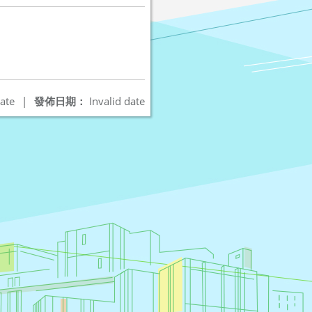
ate
|
發佈日期：
Invalid date