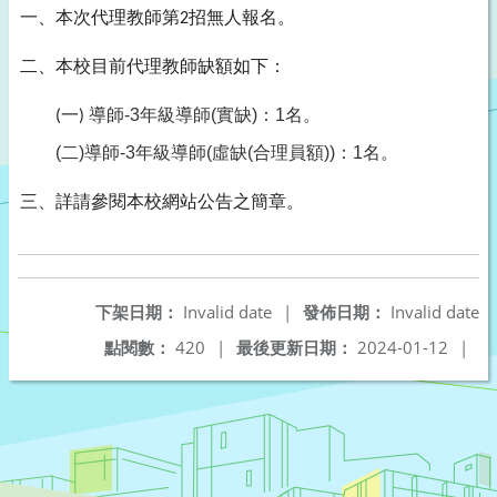
一、本次代理教師第
招無人報名。
2
二、本校目前代理教師缺額如下：
一
導師
-3
年級導師
(
實缺
)
：
1
名。
(
)
(
二
)
導師
-3
年級導師
(
虛缺
(
合理員額
))
：
1
名。
三、詳請參閱本校網站公告之簡章。
下架日期：
Invalid date
|
發佈日期：
Invalid date
點閱數：
420
|
最後更新日期：
2024-01-12
|