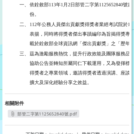
一、
依銓敘部113年1月2日部管二字第112565284
份。
二、
112年公務人員傑出貢獻獎得獎者業經考試院於11
表揚，同時將得獎者傑出事蹟編印為旨揭得獎專輯
載於銓敘部全球資訊網「傑出貢獻獎」之「歷年
三、
茲為激勵服務熱忱，提升行政效能及團隊服務品
協助公告並轉知所屬同仁下載運用，又為發揮標
得獎者之專業領域，邀請得獎者透過演講、座談
擴大及深化經驗分享之效益。
相關附件
部管二字第1125652840號.pdf
另開新視窗