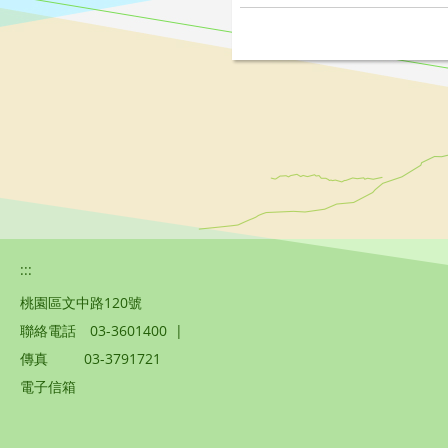
:::
桃園區文中路120號
聯絡電話
03-3601400
|
傳真
03-3791721
電子信箱