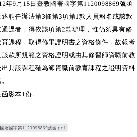
2年9月15日臺教國署國字第1120098869號函
述聘任辦法第3條第3項第1款人員報名或該款
未通過者，得依該項第2款辦理，惟仍須具有修
教育課程，取得修畢證明書之資格條件，故報考
具該款所規範之資格證明或由其修習師資職前教
校出具該課程確為師資職前教育課程之證明資料
格。
來函影本1份。
署國字第1120098869號函.pdf
另開新視窗