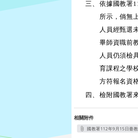
三、
依據國教署11
所示，倘無上
人員經甄選
畢師資職前
人員仍須檢
育課程之學
方符報名資
四、
檢附國教署
相關附件
國教署112年9月15日臺教國