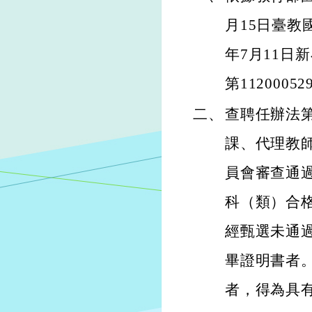
月15日臺教國
年7月11日新
第1120005
二、
查聘任辦法
課、代理教
員會審查通
科（類）合
經甄選未通
畢證明書者
者，得為具