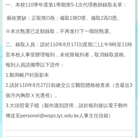
一、本校110學年度第1學期第5-1次代理教師錄取名單：
藝術實缺：正取熊O燕；備取1簡O萱、備取2高O恩。
※本次甄選已足額錄取，不再進行下一階段甄選。
二、錄取人員：請於110年8月17日(星期二)上午9時至11時
至本校人事室辦理報到，未依限報到者，取消錄取資格。
報到人員請攜帶以下證件：
1.郵局帳戶封面影本
2.請於110年8月27日前繳交公立醫院體格檢查表（含最近3
個月內胸部Ｘ光透視）。
3.大頭照電子檔（製作識別證用，請於報到後以電子郵件
傳送至personel@wsps.tyc.edu.tw人事主任信箱）