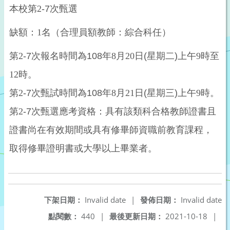
本校第
2
-7
次甄選
缺額：
1
名（合理員額教師：綜合科任）
第
2
-7
次報名時間為
108
年
8
月
20
日
(
星期二
)
上午
9
時至
12
時。
第
2
-7
次甄試時間為
108
年
8
月
21
日
(
星期三
)
上午
9
時。
第
2
-7
次甄選應考資格：具有該類科合格教師證書且
證書尚在有效期間或具有修畢師資職前教育課程，
取得修畢證明書或大學以上畢業者。
下架日期：
Invalid date
|
發佈日期：
Invalid date
點閱數：
440
|
最後更新日期：
2021-10-18
|