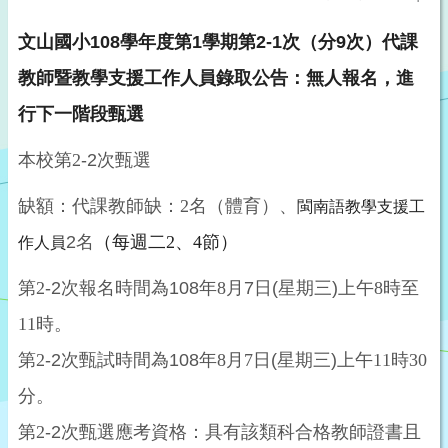
文山國小
108
學年度第
1
學期第
2-1
次（分
9
次）代課
教師暨教學支援工作人員錄取公告：無人報名，進
行下一階段甄選
本校第
2
-2
次甄選
缺額：代課教師缺：
2
名（體育）、
閩南語教學支援工
2
名
（每週二
2
、
4
節）
作人員
第
2
-2
次報名時間為
108
年
8
月
7
日
(
星期三
)
上午
8
時至
11
時。
第
2
-2
次甄試時間為
108
年
8
月
7
日
(
星期三
)
上午
11
時
30
分。
第
2
-2
次甄選應考資格：具有該類科合格教師證書且