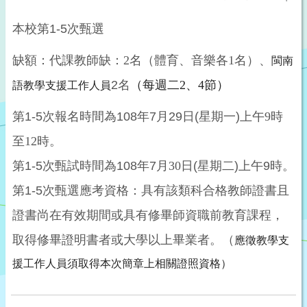
本校第
1-5
次甄選
閩南
缺額：代課教師缺：
2
名（體育、音樂各
1
名）、
語教學支援工作人員
2
名
（每週二
2
、
4
節）
第
1-5
次報名時間為
108
年
7
月
29
日
(
星期一
)
上午
9
時
至
12
時。
第
1-5
次甄試時間為
108
年
7
月
30
日
(
星期二
)
上午
9
時。
第
1-5
次甄選應考資格：具有該類科合格教師證書且
證書尚在有效期間或具有修畢師資職前教育課程，
應徵教學支
取得修畢證明書者或大學以上畢業者。
（
援工作人員須取得本次簡章上相關證照資格）