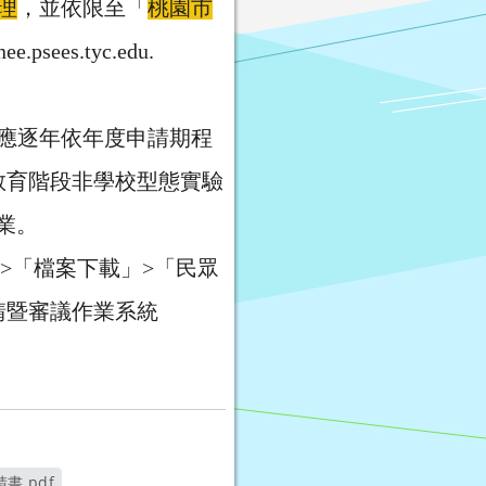
理
，並依限至「
桃園市
cnee.psees.tyc.edu.
應逐年依年度申請期程
教育階段非學校型態實驗
作業。
服務」>「檔案下載」>「民眾
請暨審議作業系統
書.pdf