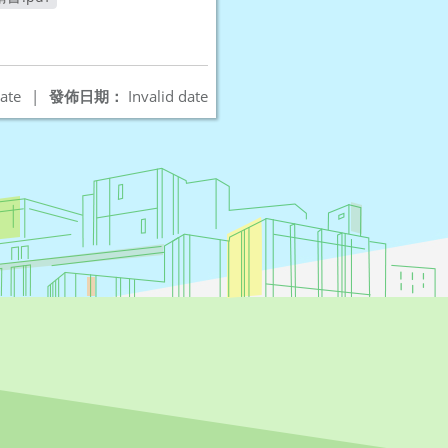
ate
|
發佈日期：
Invalid date