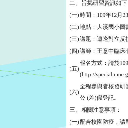
二、
旨揭研習資訊如下
(一)
時間：109年12月2
(二)
地點：大溪國小圖書
(三)
講題：遭逢對立反
(四)
講師：王意中臨床
報名方式：請於10
(五)
(http://specia
全程參與者核發研
(六)
公 (差)假登記。
三、
相關注意事項：
(一)
配合校園防疫，請