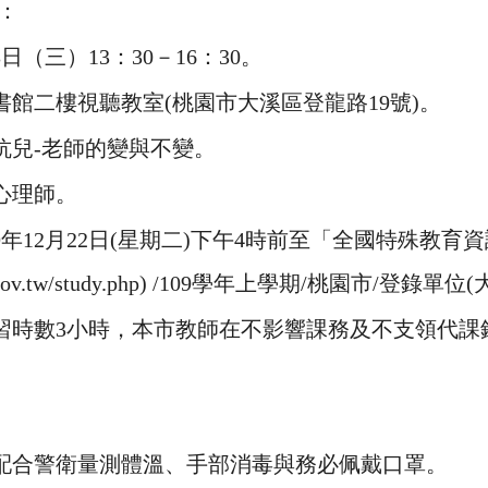
：
3日（三）13：30－16：30。
館二樓視聽教室(桃園市大溪區登龍路19號)。
抗兒-老師的變與不變。
心理師。
9年12月22日(星期二)下午4時前至「全國特殊教育
l.moe.gov.tw/study.php) /109學年上學期/桃園市/登
習時數3小時，本市教師在不影響課務及不支領代課
配合警衛量測體溫、手部消毒與務必佩戴口罩。