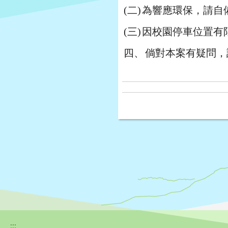
(二)
為響應環保，請自
(三)
因校園停車位置有
四、
倘對本案有疑問，請
:::