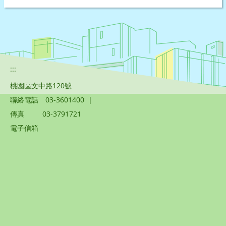
:::
桃園區文中路120號
聯絡電話
03-3601400
|
傳真
03-3791721
電子信箱