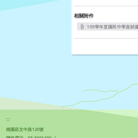
相關附件
109學年度國民中學資賦優
:::
桃園區文中路120號
聯絡電話
03-3601400
|