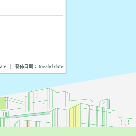
ate
|
發佈日期：
Invalid date