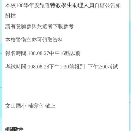
特教學生助理人員
本校
108
學年度甄選
自辦公告如
附檔
請有意願參與甄選者下載參考
本校警衛室亦可領取資料
報名時間
:108.08.27
中午
16
點以前
考試時間
:108.08.28
下午
1:30
前報到
下午
2:00
考試
文山國小 輔導室 敬上
相關附件