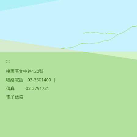
:::
桃園區文中路120號
聯絡電話
03-3601400
|
傳真
03-3791721
電子信箱