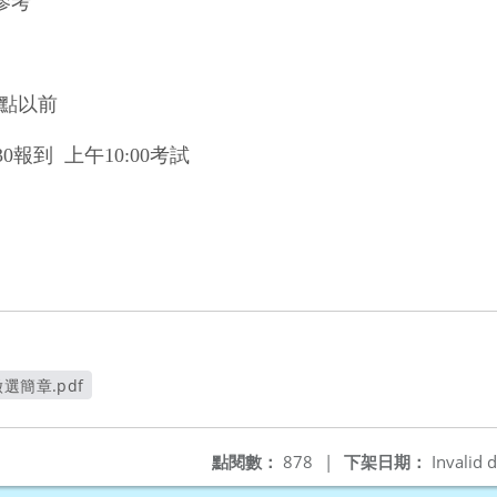
參考
點以前
30
報到
上午
10:00
考試
選簡章.pdf
窗
點閱數：
878
|
下架日期：
Invalid d