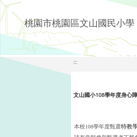
桃園市桃園區文山國民小學
:::
文山國小108學年度身心
特教
本校
108
學年度甄選