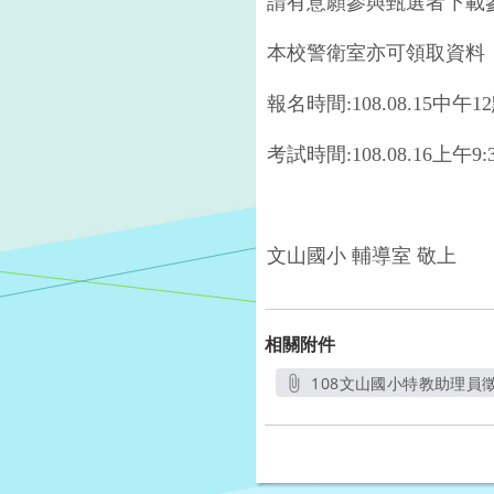
請有意願參與甄選者下載
本校警衛室亦可領取資料
報名時間
:108.08.15
中午
12
考試時間
:108.08.16
上午
9:
文山國小 輔導室 敬上
相關附件
108文山國小特教助理員徵
另開新視