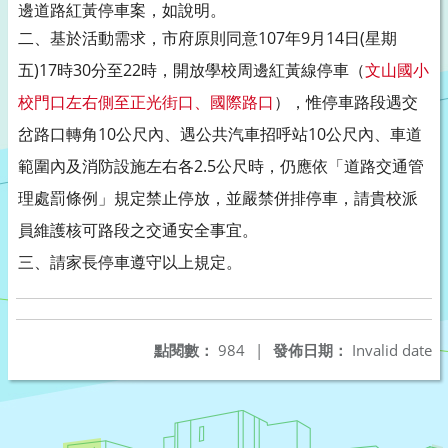
邊道路紅黃停車案，如說明。
二、基於活動需求，市府
原則同意107年9月14日(星期
五)17時30分至22時，開放學校周邊紅黃線停車（
文山國小
校門口左右側至正光街口、國際路口
），惟停車路段遇交
岔路口轉角10公尺內、遇公共汽車招呼站10公尺內、車道
範圍內及消防設施左右各2.5公尺時，仍應依「道路交通管
理處罰條例」規定禁止停放，並嚴禁併排停車，請貴校派
員維護核可路段之交通安全事宜。
三、請家長停車遵守以上規定。
點閱數：
984
|
發佈日期：
Invalid date