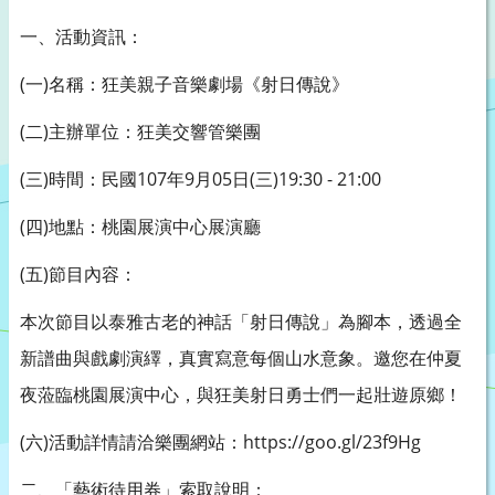
一、活動資訊：
(
)
一
名稱：狂美親子音樂劇場《射日傳說》
(
)
二
主辦單位：狂美交響管樂團
(
)
107
9
05
(
)19:30 - 21:00
三
時間：民國
年
月
日
三
(
)
四
地點：桃園展演中心展演廳
(
)
五
節目內容：
本次節目以泰雅古老的神話「射日傳說」為腳本，透過全
新譜曲與戲劇演繹，真實寫意每個山水意象。邀您在仲夏
夜蒞臨桃園展演中心，與狂美射日勇士們一起壯遊原鄉！
(
)
https://goo.gl/23f9Hg
六
活動詳情請洽樂團網站：
二、「藝術待用券」索取說明：