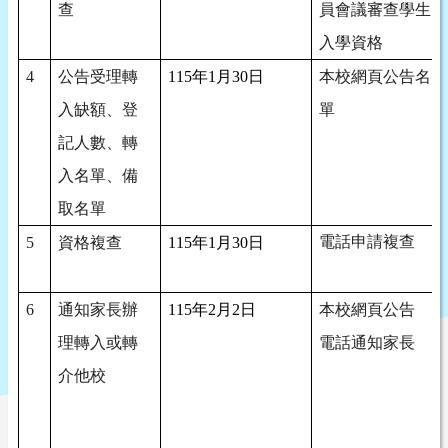
查
員會議審查學生
入學資格
4
公告受理轉
115
年
1
月
30
日
本校網頁公告名
入缺額、登
單
記人數、轉
入名單、備
取名單
電話申請複查
5
資格複查
115
年
1
月
30
日
6
通知家長辦
115
年
2
月
2
日
本校網頁公告
理轉入或轉
電話通知家長
介他校