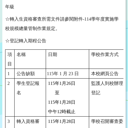
年級
☆轉入生資格審查所需文件請參閱附件
-114
學年度實施學
校規模總量管制作業規定。
☆登記轉入期程公告
項
名稱
日期
學校作業方式
目
1
公告缺額
115
年
1
月
23
日
本校網頁公告
2
學生登記報
115
年
1
月
26
日
監護人到校辦理
名
至
登記
115
年
1
月
28
日
中午
12
時截止
3
轉入資格審
115
年
1
月
28
日
學校召開審查委