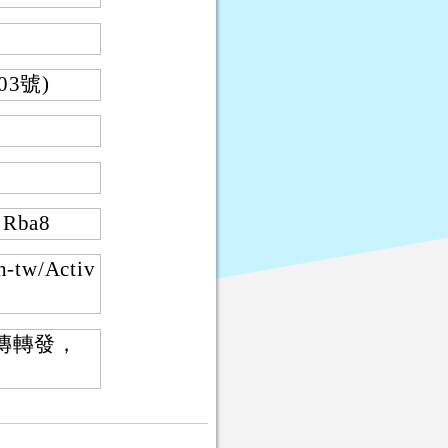
3號)
jRba8
tw/Activ
傳轉發，