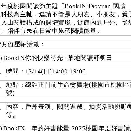
年度桃園閱讀節主題「BookIN Taoyuan 閱讀
以科技為主軸，邀請不管是大朋友、小朋友，親
走入由閱讀構成的擴增實境，從館內到戶外、從
技，陪伴市民在日常中累積閱讀能量。
12月份壓軸活動：
)
BookIN你的快樂時光─草地閱讀野餐日
、
時間：12/14(日)14:00-19:00
、
地點：總館正門前生命樹廣場(桃園市桃園區南
號)
、
內容：戶外表演、闖關遊戲、抽獎活動與野
等。
)
BookIN一年的好書能量-2025桃園年度好書