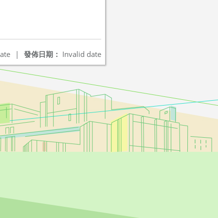
ate
|
發佈日期：
Invalid date