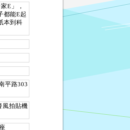
一家E」，
子都能E起
紙本到科
平路303
餐風拍貼機
講座