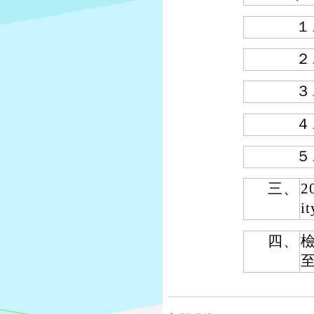
１
２
３
４
５
三、
2
i
四、