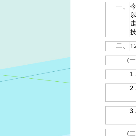
一、
今
二、
(一
１
２
３
(二