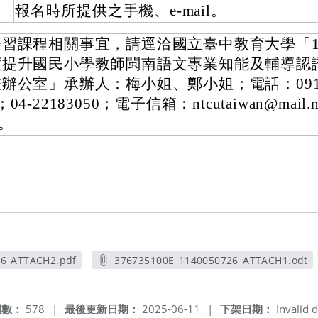
報名時所提供之手機、e-mail。
研習課程相關事宜，請逕洽國立臺中教育大學「113
度提升國民小學教師閩南語文專業知能及輔導認
辦公室」承辦人：梅小姐、鄭小姐；電話：0911-
；04-22183050；電子信箱：ntcutaiwan@mail.ntc
。
26_ATTACH2.pdf
376735100E_1140050726_ATTACH1.odt
新視窗
另開新視窗
閱數：
578
|
最後更新日期：
2025-06-11
|
下架日期：
Invalid d