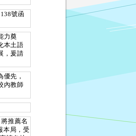
138號函
能力奠
化本土語
展，爰請
為優先，
校內教師
，將推薦名
報本局，受