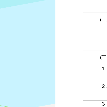
(二
(三
１
２
３