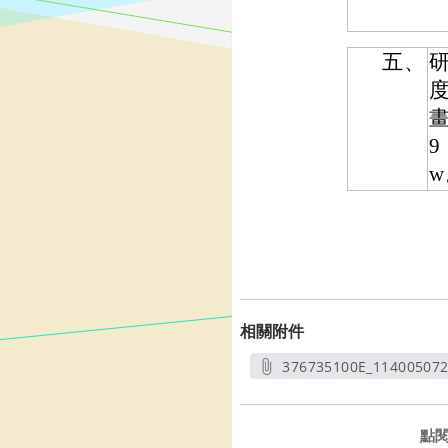
五、
畫
9
w
相關附件
376735100E_11400507
另開
點