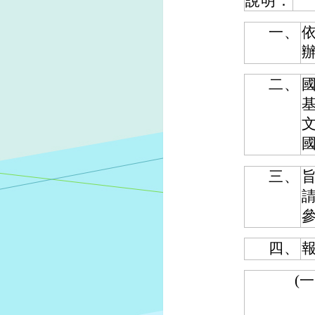
說明：
一、
依
二、
三、
四、
(一