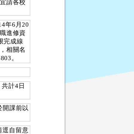
宜請各校
4年6月20
職進修資
），依限完成線
，相關名
803。
，共計4日
於開課前以
，請逕自留意