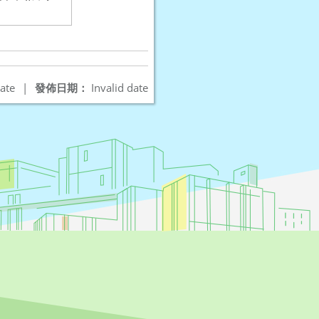
ate
|
發佈日期：
Invalid date