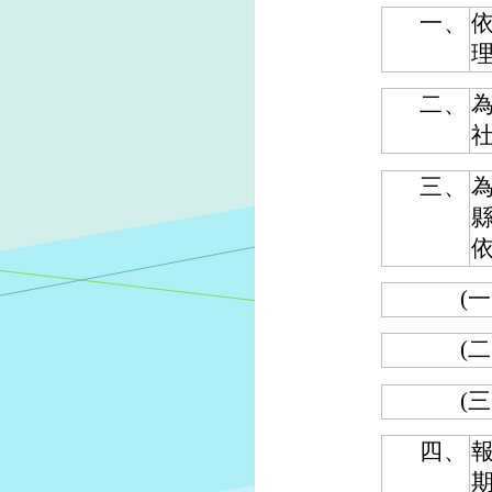
一、
依
二、
三、
(一
(二
(三
四、
報