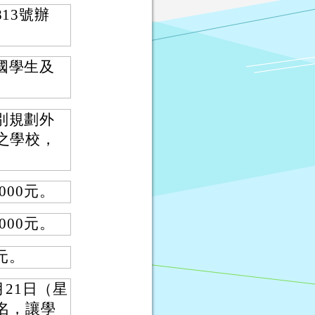
813號辦
國學生及
別規劃外
之學校，
000元。
000元。
元。
月21日（星
名，讓學