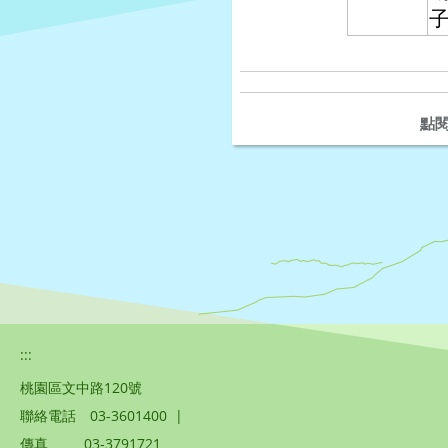
點
:::
桃園區文中路120號
聯絡電話
03-3601400
|
傳真
03-3791721