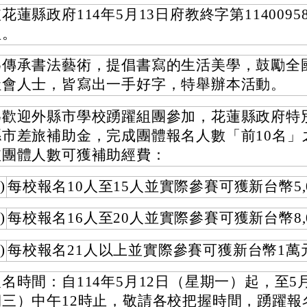
花蓮縣政府114年5月13日府教終字第1140095
理。
為傳承書法藝術，提倡書寫的生活美學，鼓勵全
社會人士，皆寫出一手好字，特舉辦本活動。
為歡迎外縣市學校踴躍組團參加，花蓮縣政府特
縣市差旅補助金，完成團體報名人數「前10名」
依團體人數可獲補助經費：
)
每校報名10人至15人並實際參賽可獲新台幣5,
)
每校報名16人至20人並實際參賽可獲新台幣8,
)
每校報名21人以上並實際參賽可獲新台幣1萬
名時間：自114年5月12日（星期一）起，至5
期三）中午12時止，敬請各校把握時間，踴躍報