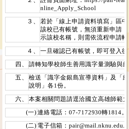
nline_Apply_School
３、
若於「線上申請資料填寫」區中
該校已有帳號，無須重新申請；
示該校名稱，則需依流程申請帳
４、
一旦確認已有帳號，即可登入後
四、
請轉知學校師生善用識字量測驗與
五、
檢送「識字金銀島宣導資料」及「
說明」各1份。
六、
本案相關問題請逕洽國立高雄師範
(一)
連絡電話：07-7172930轉1814。
(二)
電子信箱：pair@mail.nknu.edu.