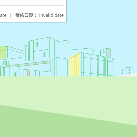
ate
|
發佈日期：
Invalid date