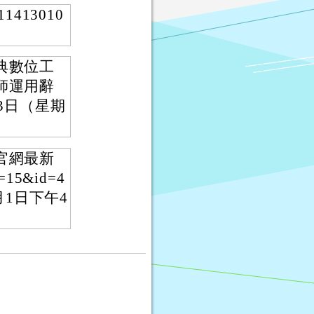
413010
典數位工
師運用辭
3日（星期
官網最新
d=15&id=4
月1日下午4