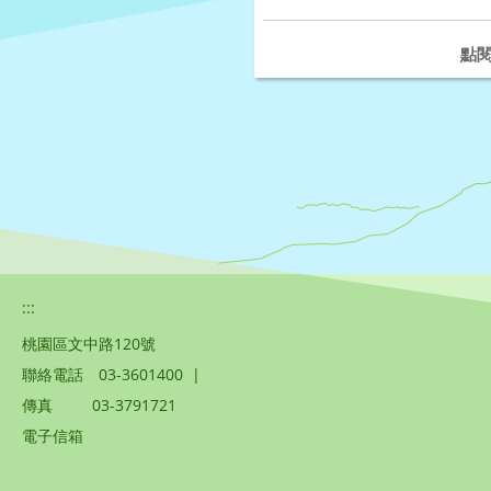
另開
點
:::
桃園區文中路120號
聯絡電話
03-3601400
|
傳真
03-3791721
電子信箱