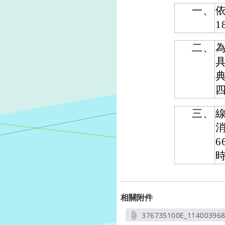
一、
依
1
二、
三、
消
6
相關附件
376735100E_11400396