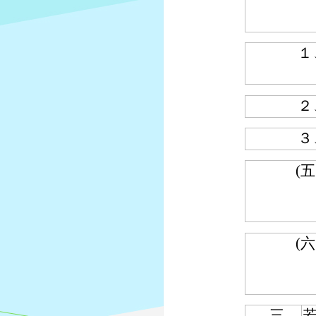
１
２
３
(五
(六
三、