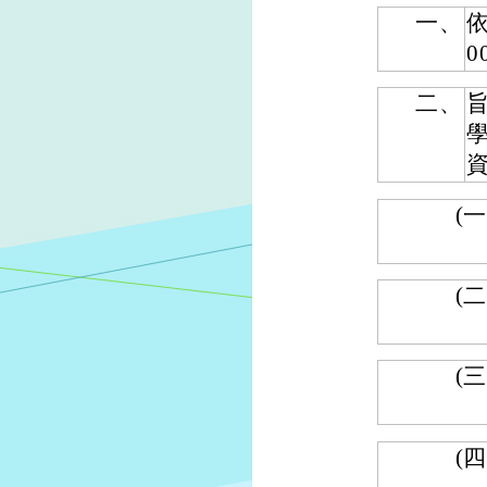
一、
依
0
二、
(一
(二
(三
(四