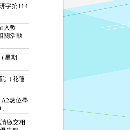
研字第114
融入教
相關活動
日（星期
院（花蓮
A2數位學
師。
時請繳交相