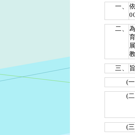
一、
依
0
二、
三、
(一
(二
(三