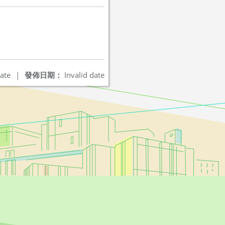
ate
|
發佈日期：
Invalid date