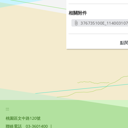
相關附件
376735100E_11400310
另開
點
:::
桃園區文中路120號
聯絡電話
03-3601400
|