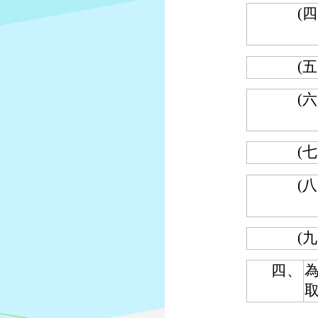
(四
(五
(六
(七
(八
(九
四、