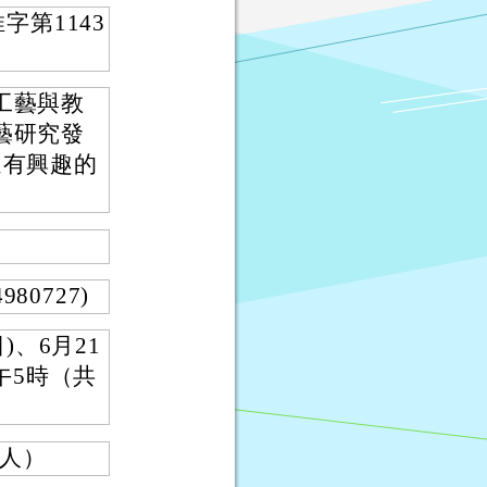
字第1143
工藝與教
藝研究發
迎有興趣的
0727)
)、6月21
午5時（共
人）