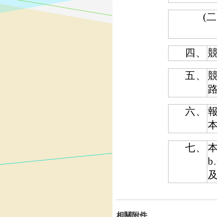
(二
四、
競
五、
路
六、
本
七、
本
b
相關附件