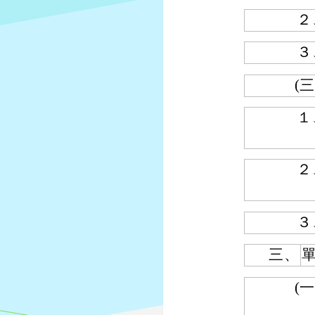
２
３
(三
１
２
３
三、
(一