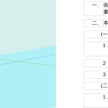
一、
二、
(一
１
２
３
(二
１