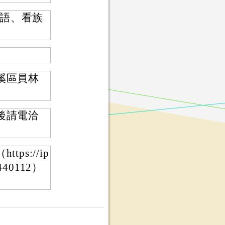
語、看族
溪區員林
後請電洽
s://ip
1440112）