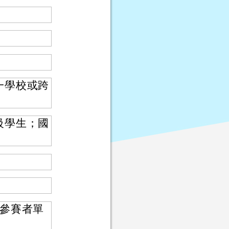
一學校或跨
級學生；國
參賽者單