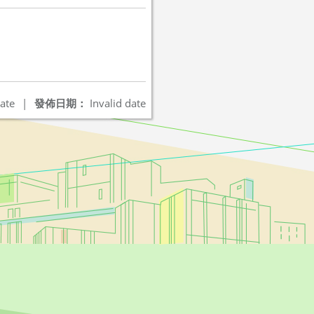
ate
|
發佈日期：
Invalid date