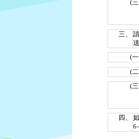
(三
三、
送
(一
(二
(三
四、
6