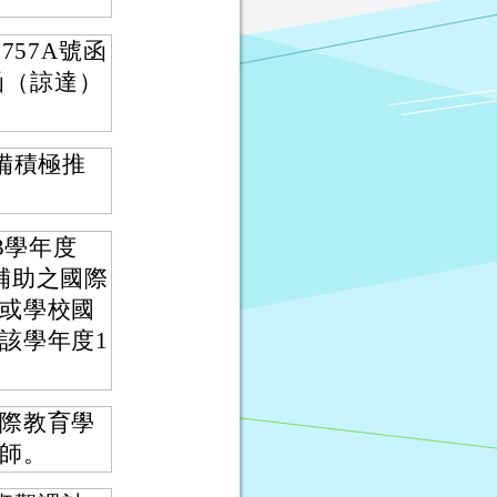
757A號函
號函（諒達）
備積極推
3學年度
補助之國際
或學校國
該學年度1
際教育學
師。