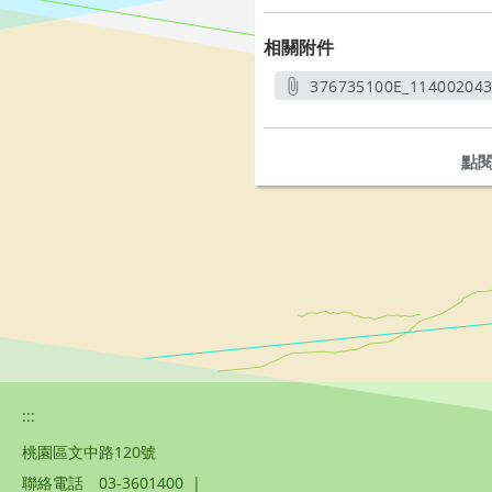
相關附件
376735100E_11400204
另開
點
:::
桃園區文中路120號
聯絡電話
03-3601400
|