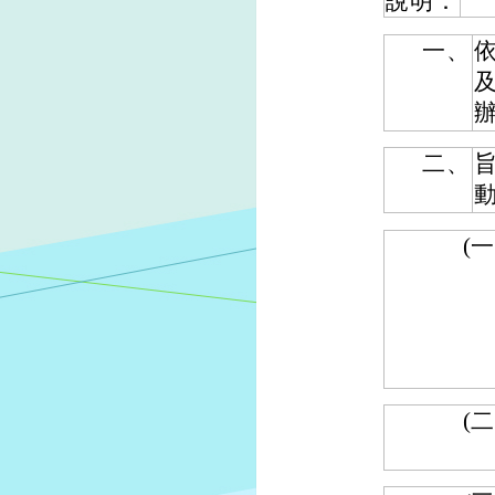
說明：
一、
依
及
二、
(一
(二