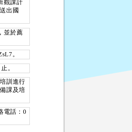
班觀課計
送出國
，並於薦
SZsL7。
）止。
培訓進行
備課及培
絡電話：0