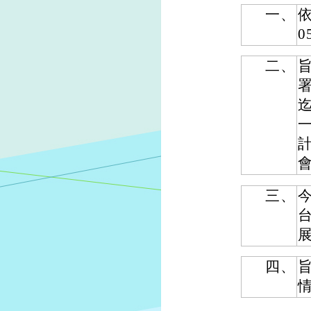
一、
依
0
二、
三、
今
四、
情