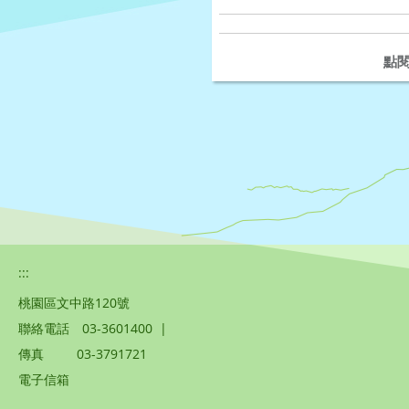
點
:::
桃園區文中路120號
聯絡電話
03-3601400
|
傳真
03-3791721
電子信箱