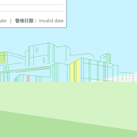
ate
|
發佈日期：
Invalid date