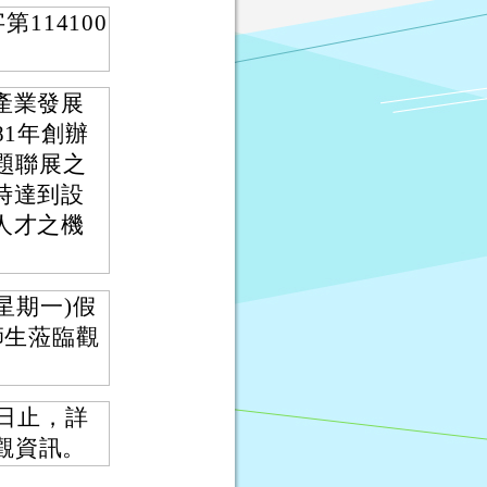
114100
產業發展
81年創辦
題聯展之
時達到設
人才之機
(星期一)假
師生蒞臨觀
6日止，詳
參觀資訊。