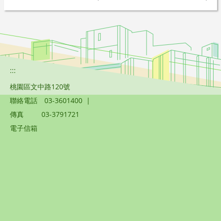
:::
桃園區文中路120號
聯絡電話
03-3601400
|
傳真
03-3791721
電子信箱