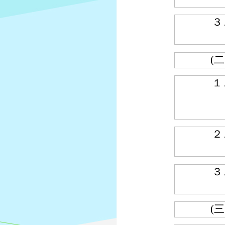
３
(二
１
２
３
(三