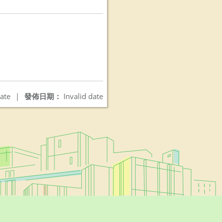
ate
|
發佈日期：
Invalid date