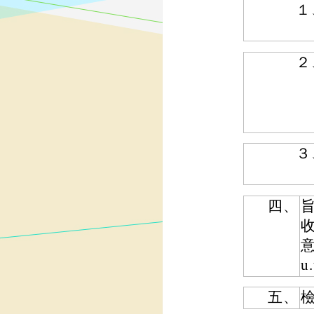
１
２
３
四、
收
意
u
五、