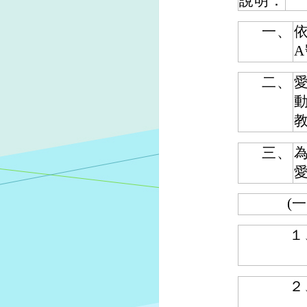
說明：
一、
依
二、
三、
(一
１
２