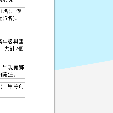
1名)、優
元(5名)。
高年級與國
)，共計2個
，呈現偏鄉
的關注。
)、甲等6,