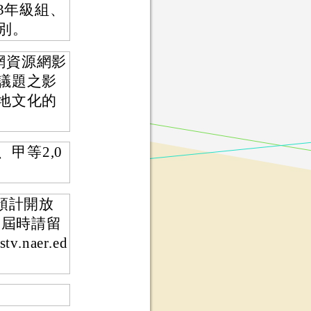
3年級組、
組別。
網資源網影
議題之影
地文化的
、甲等2,0
預計開放
，屆時請留
naer.ed