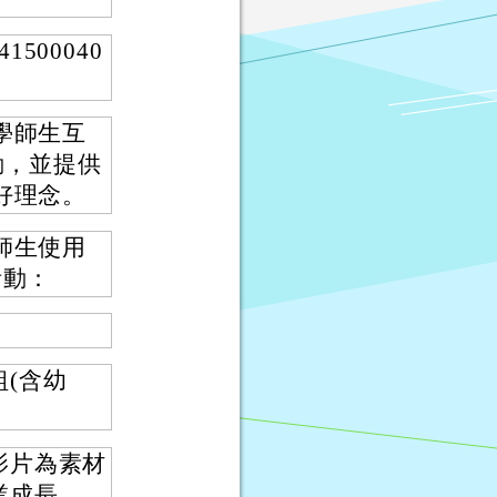
500040
學師生互
動，並提供
好理念。
師生使用
活動：
(含幼
影片為素材
業成長。