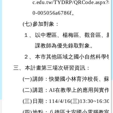
c.edu.tw/TYDRP/QRCode.aspx?86
0-005056a6786f。
(七)
參加對象：
１、
以中壢區、楊梅區、觀音區、新
課教師為優先錄取對象。
２、
本市其他區域之國小自然科學領
三、
本計畫第三場次研習資訊：
(一)
講師：快樂國小林育沖校長、蘇
(二)
講題：AI在教學上的應用與實作
(三)
日期：114/4/16(三)13:30~16:30
(四)
地點：八德區大安國小電腦教室