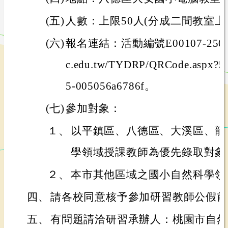
(五)
人數：上限50人(分成二間教室上
(六)
報名連結：活動編號E00107-25020000
c.edu.tw/TYDRP/QRCode.aspx?51
5-005056a6786f。
(七)
參加對象：
１、
以平鎮區、八德區、大溪區、龍
學領域授課教師為優先錄取對象
２、
本市其他區域之國小自然科學領
四、
請各校同意核予參加研習教師公假前
五、
有問題請洽研習承辦人：桃園市自然